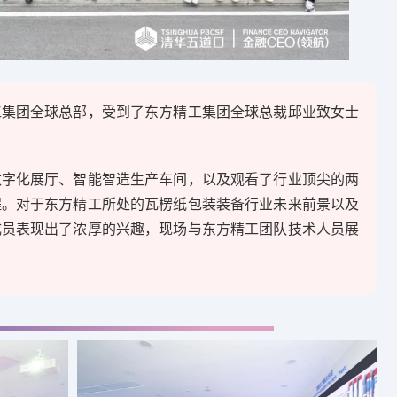
工集团全球总部，受到了东方精工集团全球总裁邱业致女士
数字化展厅、智能智造生产车间，以及观看了行业顶尖的两
程。对于东方精工所处的瓦楞纸包装装备行业未来前景以及
成员表现出了浓厚的兴趣，现场与东方精工团队技术人员展