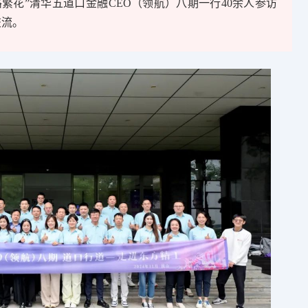
·一路繁花”清华五道口金融CEO（领航）八期一行40余人参访
交流。