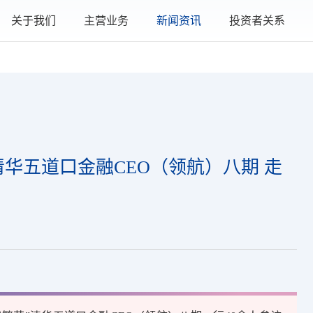
关于我们
主营业务
新闻资讯
投资者关系
清华五道口金融CEO（领航）八期 走