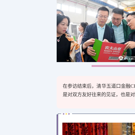
在参访结束后，清华五道口金融C
是对双方友好往来的见证，也是对