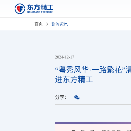
首页
新闻资讯
2024-12-17
“粤秀风华·一路繁花”
进东方精工
分享：